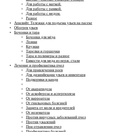
Для работы с маткой.
Для работы с рамкой.
Для работы с медом.
Разное
Апилифт. Тележки для подъема ульев на пасеке
Обогрев ульев
Бочонки и тара
Бочонки для мёда
Ложки
Кружки
Тарелки и горшочки
Тара и полимеры и разное
Емкости для меда из нерж. стали
Лечение и профилактика пчел
Для привлечения роев
Для дизинфекции ульев и инвентаря
Подкормки и канди
Для укрепления семей. Стимуляция
От акарапидоза
От аскофероза и аспергиллеза
От варроатоза
От гнильцовых болезней
Защита от моли и вредителей
От нозематоза
Против вирусных заболеваний пчел
Против ужалений
При отравлении пчел
Профилактика болезней