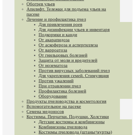
Обогрев ульев
Апилифт. Тележки для подъема ульев на
пасеке
Лечение и профилактика пчел
Для привлечения роев
Для дизинфекции ульев и инвентаря
Подкормки и канди
От акарапидоза
От аскофероза и аспергиллеза
От варроатоза
От гнильцовых болезней
Защита от моли и вредителей
От нозематоза
Против вирусных заболеваний пчел
Для укрепления семей. Стимуляция
Против ужалений
При отравлении пчел
Профилактика болезней
Оборудование
Продукты пчеловодства и косметология
Вспомогательное на пасеке
Семена медоносов
Костюмы. Перчатки. Подушки. Холстики
Детские костюмы и комбинезоны
Комбинезоны пчеловода
Костюмы пчеловода (штаны+куртка)