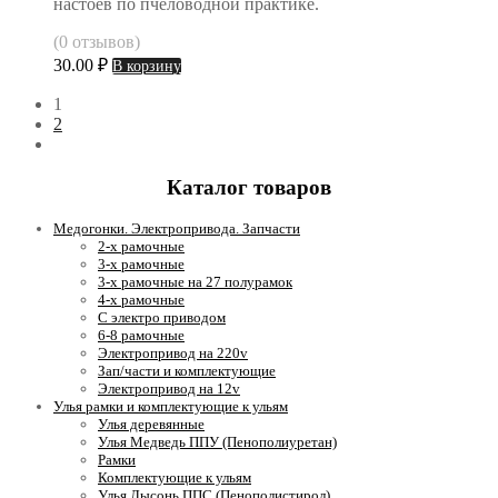
настоев по пчеловодной практике.
(0 отзывов)
30.00
₽
В корзину
1
2
Каталог товаров
Медогонки. Электропривода. Запчасти
2-х рамочные
3-х рамочные
3-х рамочные на 27 полурамок
4-х рамочные
С электро приводом
6-8 рамочные
Электропривод на 220v
Зап/части и комплектующие
Электропривод на 12v
Улья рамки и комплектующие к ульям
Улья деревянные
Улья Медведь ППУ (Пенополиуретан)
Рамки
Комплектующие к ульям
Улья Лысонь ППС (Пенополистирол)