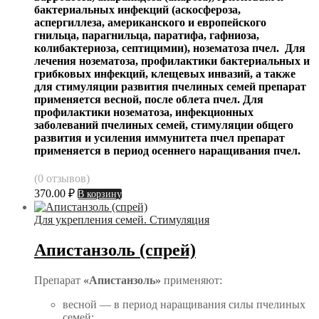
бактериальных инфекций (аскосфероза,
аспергиллеза, американского и европейского
гнильца, парагнильца, паратифа, гафниоза,
колибактериоза, септицимии), нозематоза пчел. Для
лечения нозематоза, профилактики бактериальных и
грибковых инфекций, клещевых инвазий, а также
для стимуляции развития пчелиных семей препарат
применяется весной, после облета пчел. Для
профилактики нозематоза, инфекционных
заболеваний пчелиных семей, стимуляции общего
развития и усиления иммунитета пчел препарат
применяется в период осеннего наращивания пчел.
(0 отзывов)
370.00
₽
В корзину
Для укрепления семей. Стимуляция
Апистанзоль (спрей)
Препарат
«Апистанзоль»
применяют:
весной — в период наращивания силы пчелиных
семей;