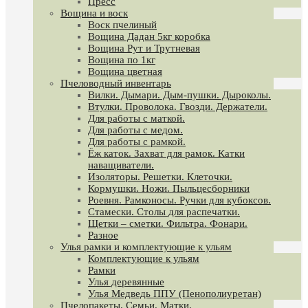
Пресс
Вощина и воск
Воск пчелиный
Вощина Дадан 5кг коробка
Вощина Рут и Трутневая
Вощина по 1кг
Вощина цветная
Пчеловодный инвентарь
Вилки. Дымари. Дым-пушки. Дыроколы.
Втулки. Проволока. Гвозди. Держатели.
Для работы с маткой.
Для работы с медом.
Для работы с рамкой.
Ёж каток. Захват для рамок. Катки
наващиватели.
Изоляторы. Решетки. Клеточки.
Кормушки. Ножи. Пыльцесборники
Роевня. Рамконосы. Ручки для кубоксов.
Стамески. Столы для распечатки.
Щетки – сметки. Фильтра. Фонари.
Разное
Улья рамки и комплектующие к ульям
Комплектующие к ульям
Рамки
Улья деревянные
Улья Медведь ППУ (Пенополиуретан)
Пчелопакеты. Семьи. Матки.