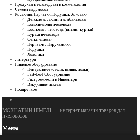
Продукты пчеловодства и косметология
Семена медоносов
Костюмы. Перчатки. Подушки. Холстики
Детские костюмы и комбинезоны
Комбинезоны пчеловода
Костюмы пчеловода (штаны+куртка)
Куртка пчеловода
Сетка лицевая
Перчатки / Нарукавники
Подушки
Холстики
Литература
Пищевое оборудование
Нейтральное (столы, ванны, полки)
Fast-food Оборудование
Гастроемкости и Инвентарь
Вакуумные пакеты
Подарочное
МОХНАТЫЙ ШМЕЛЬ — интернет магазин товаров для
пчеловодов
Меню