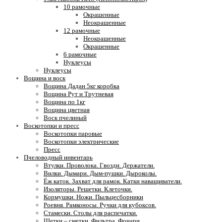
10 рамочные
Окрашенные
Неокрашенные
12 рамочные
Неокрашенные
Окрашенные
6 рамочные
Нуклеусы
Нуклеусы
Вощина и воск
Вощина Дадан 5кг коробка
Вощина Рут и Трутневая
Вощина по 1кг
Вощина цветная
Воск пчелиный
Воскотопки и пресс
Воскотопки паровые
Воскотопки электрические
Пресс
Пчеловодный инвентарь
Втулки. Проволока. Гвозди. Держатели.
Вилки. Дымари. Дым-пушки. Дыроколы.
Ёж каток. Захват для рамок. Катки наващиватели.
Изоляторы. Решетки. Клеточки.
Кормушки. Ножи. Пыльцесборники
Роевня. Рамконосы. Ручки для кубоксов.
Стамески. Столы для распечатки.
Щетки – сметки. Фильтра. Фонари.