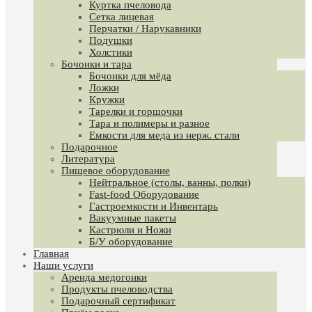
Куртка пчеловода
Сетка лицевая
Перчатки / Нарукавники
Подушки
Холстики
Бочонки и тара
Бочонки для мёда
Ложки
Кружки
Тарелки и горшочки
Тара и полимеры и разное
Емкости для меда из нерж. стали
Подарочное
Литература
Пищевое оборудование
Нейтральное (столы, ванны, полки)
Fast-food Оборудование
Гастроемкости и Инвентарь
Вакуумные пакеты
Кастрюли и Ножи
Б/У оборудование
Главная
Наши услуги
Аренда медогонки
Продукты пчеловодства
Подарочный сертификат