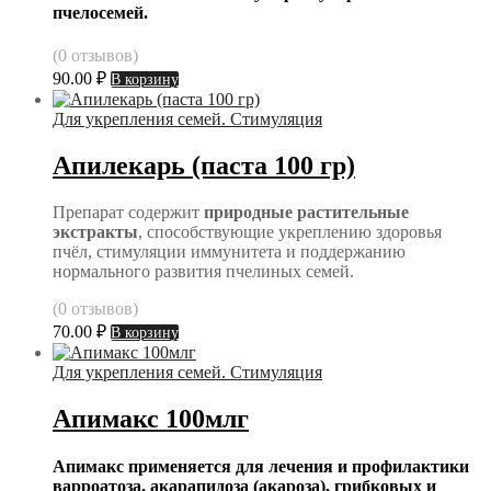
пчелосемей.
(0 отзывов)
90.00
₽
В корзину
Для укрепления семей. Стимуляция
Апилекарь (паста 100 гр)
Препарат содержит
природные растительные
экстракты
, способствующие укреплению здоровья
пчёл, стимуляции иммунитета и поддержанию
нормального развития пчелиных семей.
(0 отзывов)
70.00
₽
В корзину
Для укрепления семей. Стимуляция
Апимакс 100млг
Апимакс применяется для лечения и профилактики
варроатоза, акарапидоза (акароза), грибковых и