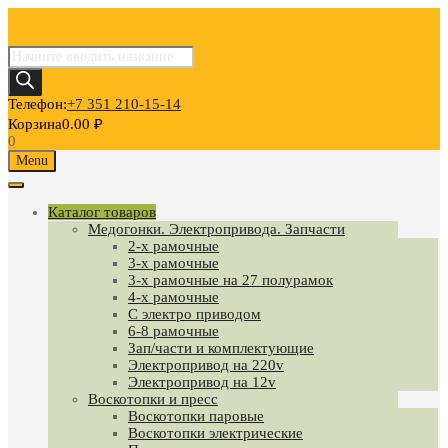
Поиск
товаров
Телефон:
+7 351 210-15-14
Корзина
0.00
₽
0
Skip
Menu
to
content
Каталог товаров
Медогонки. Электропривода. Запчасти
2-х рамочные
3-х рамочные
3-х рамочные на 27 полурамок
4-х рамочные
С электро приводом
6-8 рамочные
Зап/части и комплектующие
Электропривод на 220v
Электропривод на 12v
Воскотопки и пресс
Воскотопки паровые
Воскотопки электрические