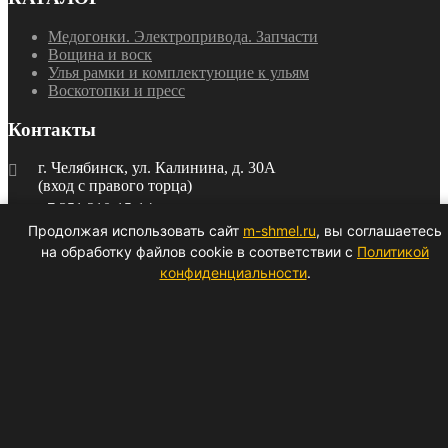
Медогонки. Электропривода. Запчасти
Вощина и воск
Улья рамки и комплектующие к ульям
Воскотопки и пресс
Контакты
г. Челябинск, ул. Калинина, д. 30А
(вход с правого торца)
+7 351 210-15-14
ПН-ПТ 8:00 — 17:00
Продолжая использовать сайт
m-shmel.ru
, вы соглашаетесь
ural-vega@yandex.ru
на обработку файлов cookie в соответствии с
Политикой
конфиденциальности
.
ПН-ПТ: 9:00 до 17:00
Copyright ©
2026
Мохнатый Шмель.
Политика
конфиденциальности