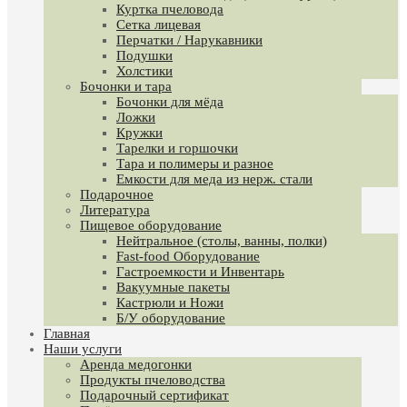
Куртка пчеловода
Сетка лицевая
Перчатки / Нарукавники
Подушки
Холстики
Бочонки и тара
Бочонки для мёда
Ложки
Кружки
Тарелки и горшочки
Тара и полимеры и разное
Емкости для меда из нерж. стали
Подарочное
Литература
Пищевое оборудование
Нейтральное (столы, ванны, полки)
Fast-food Оборудование
Гастроемкости и Инвентарь
Вакуумные пакеты
Кастрюли и Ножи
Б/У оборудование
Главная
Наши услуги
Аренда медогонки
Продукты пчеловодства
Подарочный сертификат