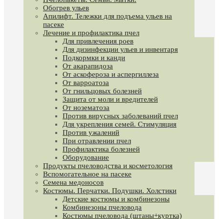
Обогрев ульев
Апилифт. Тележки для подъема ульев на
пасеке
Лечение и профилактика пчел
Для привлечения роев
Для дизинфекции ульев и инвентаря
Подкормки и канди
От акарапидоза
От аскофероза и аспергиллеза
От варроатоза
От гнильцовых болезней
Защита от моли и вредителей
От нозематоза
Против вирусных заболеваний пчел
Для укрепления семей. Стимуляция
Против ужалений
При отравлении пчел
Профилактика болезней
Оборудование
Продукты пчеловодства и косметология
Вспомогательное на пасеке
Семена медоносов
Костюмы. Перчатки. Подушки. Холстики
Детские костюмы и комбинезоны
Комбинезоны пчеловода
Костюмы пчеловода (штаны+куртка)