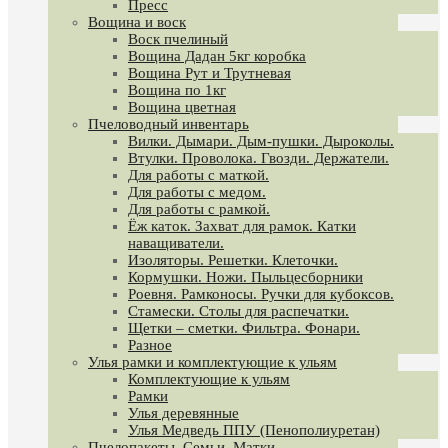
Пресс
Вощина и воск
Воск пчелиный
Вощина Дадан 5кг коробка
Вощина Рут и Трутневая
Вощина по 1кг
Вощина цветная
Пчеловодный инвентарь
Вилки. Дымари. Дым-пушки. Дыроколы.
Втулки. Проволока. Гвозди. Держатели.
Для работы с маткой.
Для работы с медом.
Для работы с рамкой.
Ёж каток. Захват для рамок. Катки
наващиватели.
Изоляторы. Решетки. Клеточки.
Кормушки. Ножи. Пыльцесборники
Роевня. Рамконосы. Ручки для кубоксов.
Стамески. Столы для распечатки.
Щетки – сметки. Фильтра. Фонари.
Разное
Улья рамки и комплектующие к ульям
Комплектующие к ульям
Рамки
Улья деревянные
Улья Медведь ППУ (Пенополиуретан)
Пчелопакеты. Семьи. Матки.