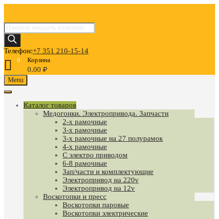
Поиск
товаров
Телефон:
+7 351 210-15-14
Корзина
0
0.00
₽
Skip
Menu
to
content
Каталог товаров
Медогонки. Электропривода. Запчасти
2-х рамочные
3-х рамочные
3-х рамочные на 27 полурамок
4-х рамочные
С электро приводом
6-8 рамочные
Зап/части и комплектующие
Электропривод на 220v
Электропривод на 12v
Воскотопки и пресс
Воскотопки паровые
Воскотопки электрические