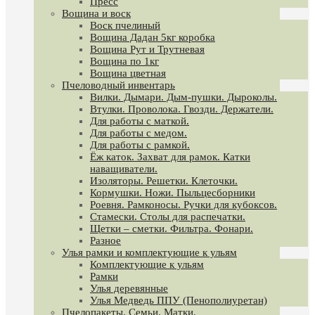
Пресс
Вощина и воск
Воск пчелиный
Вощина Дадан 5кг коробка
Вощина Рут и Трутневая
Вощина по 1кг
Вощина цветная
Пчеловодный инвентарь
Вилки. Дымари. Дым-пушки. Дыроколы.
Втулки. Проволока. Гвозди. Держатели.
Для работы с маткой.
Для работы с медом.
Для работы с рамкой.
Ёж каток. Захват для рамок. Катки
наващиватели.
Изоляторы. Решетки. Клеточки.
Кормушки. Ножи. Пыльцесборники
Роевня. Рамконосы. Ручки для кубоксов.
Стамески. Столы для распечатки.
Щетки – сметки. Фильтра. Фонари.
Разное
Улья рамки и комплектующие к ульям
Комплектующие к ульям
Рамки
Улья деревянные
Улья Медведь ППУ (Пенополиуретан)
Пчелопакеты. Семьи. Матки.