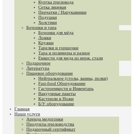
Куртка пчеловода
Сетка лицевая
Перчатки / Нарукавники
Подушки
Холстики
Бочонки и тара
Бочонки для мёда
Ложки
Кружки
Тарелки и горшочки
Тара и полимеры и разное
Емкости для меда из нерж. стали
Подарочное
Литература
Пищевое оборудование
Нейтральное (столы, ванны, полки)
Fast-food Оборудование
Гастроемкости и Инвентарь
Вакуумные пакеты
Кастрюли и Ножи
Б/У оборудование
Главная
Наши услуги
Аренда медогонки
Продукты пчеловодства
Подарочный сертификат