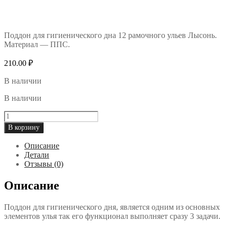
Поддон для гигиенического дна 12 рамочного ульев Лысонь.
Материал — ППС.
210.00
₽
В наличии
В наличии
Количество
товара
В корзину
Поддон
из
Описание
ППС
Детали
для
Отзывы (0)
12-
рамочного
Описание
дна
на
1
Поддон для гигиенического дня, является одним из основных
леток
элементов улья так его функционал выполняет сразу 3 задачи.
Лысонь