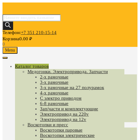
Поиск
товаров
Телефон:
+7 351 210-15-14
Корзина
0.00
₽
0
Skip
Menu
to
content
Каталог товаров
Медогонки. Электропривода. Запчасти
2-х рамочные
3-х рамочные
3-х рамочные на 27 полурамок
4-х рамочные
С электро приводом
6-8 рамочные
Зап/части и комплектующие
Электропривод на 220v
Электропривод на 12v
Воскотопки и пресс
Воскотопки паровые
Воскотопки электрические