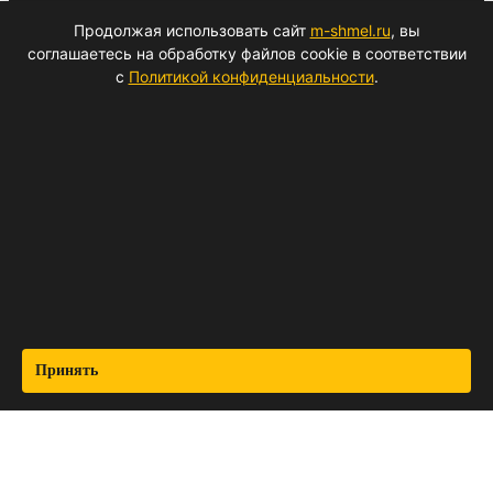
Продолжая использовать сайт
m-shmel.ru
, вы
Меню
соглашаетесь на обработку файлов cookie в соответствии
Главная
с
Политикой конфиденциальности
.
О нас
Подарочный сертификат
Акции
Контакты
КАТАЛОГ
Медогонки. Электропривода. Запчасти
Вощина и воск
Улья рамки и комплектующие к ульям
Воскотопки и пресс
Контакты
Принять
Address:
г. Челябинск, ул. Калинина, д. 30А
(вход с правого торца)
Phone:
+7 351 210-15-14
ПН-ПТ 8:00 — 17:00
E-mail:
ural-vega@yandex.ru
Working Hours:
ПН-ПТ: 9:00 до 17:00