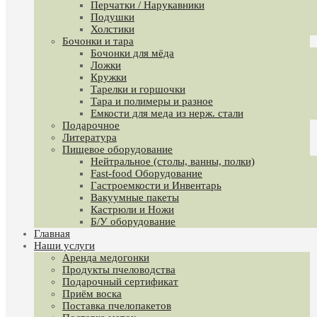
Перчатки / Нарукавники
Подушки
Холстики
Бочонки и тара
Бочонки для мёда
Ложки
Кружки
Тарелки и горшочки
Тара и полимеры и разное
Емкости для меда из нерж. стали
Подарочное
Литература
Пищевое оборудование
Нейтральное (столы, ванны, полки)
Fast-food Оборудование
Гастроемкости и Инвентарь
Вакуумные пакеты
Кастрюли и Ножи
Б/У оборудование
Главная
Наши услуги
Аренда медогонки
Продукты пчеловодства
Подарочный сертификат
Приём воска
Поставка пчелопакетов