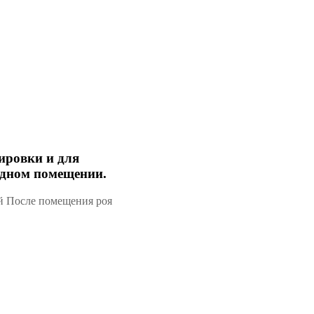
ировки и для
ладном помещении.
ой После помещения роя