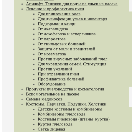
Апилифт. Тележки для подъема ульев на пасеке
Лечение и профилактика пчел
Для привлечения роев
Для дизинфекции ульев и инвентаря
Подкормки и канди
От акарапидоза
От аскофероза и аспергиллеза
От варроатоза
От гнильцовых болезней
Защита от моли и вредителей
От нозематоза
Против вирусных заболеваний пчел
Для укрепления семей. Стимуляция
Против ужалений
При отравлении пчел
Профилактика болезней
Оборудование
Продукты пчеловодства и косметология
Вспомогательное на пасеке
Семена медоносов
Костюмы. Перчатки. Подушки. Холстики
Детские костюмы и комбинезоны
Комбинезоны пчеловода
Костюмы пчеловода (штаны+куртка)
Куртка пчеловода
Сетка лицевая