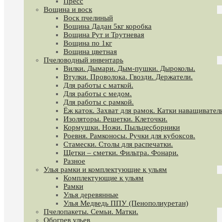
Пресс
Вощина и воск
Воск пчелиный
Вощина Дадан 5кг коробка
Вощина Рут и Трутневая
Вощина по 1кг
Вощина цветная
Пчеловодный инвентарь
Вилки. Дымари. Дым-пушки. Дыроколы.
Втулки. Проволока. Гвозди. Держатели.
Для работы с маткой.
Для работы с медом.
Для работы с рамкой.
Ёж каток. Захват для рамок. Катки наващивател
Изоляторы. Решетки. Клеточки.
Кормушки. Ножи. Пыльцесборники
Роевня. Рамконосы. Ручки для кубоксов.
Стамески. Столы для распечатки.
Щетки – сметки. Фильтра. Фонари.
Разное
Улья рамки и комплектующие к ульям
Комплектующие к ульям
Рамки
Улья деревянные
Улья Медведь ППУ (Пенополиуретан)
Пчелопакеты. Семьи. Матки.
Обогрев ульев