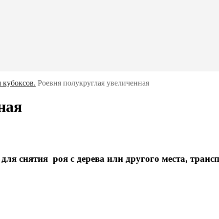
 кубоксов.
Роевня полукруглая увеличенная
ная
для снятия роя с дерева или другого места, транс