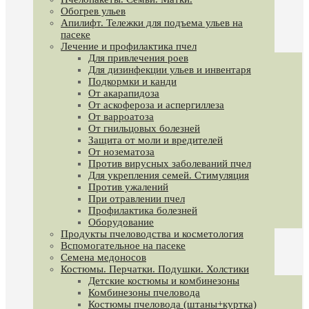
Обогрев ульев
Апилифт. Тележки для подъема ульев на
пасеке
Лечение и профилактика пчел
Для привлечения роев
Для дизинфекции ульев и инвентаря
Подкормки и канди
От акарапидоза
От аскофероза и аспергиллеза
От варроатоза
От гнильцовых болезней
Защита от моли и вредителей
От нозематоза
Против вирусных заболеваний пчел
Для укрепления семей. Стимуляция
Против ужалений
При отравлении пчел
Профилактика болезней
Оборудование
Продукты пчеловодства и косметология
Вспомогательное на пасеке
Семена медоносов
Костюмы. Перчатки. Подушки. Холстики
Детские костюмы и комбинезоны
Комбинезоны пчеловода
Костюмы пчеловода (штаны+куртка)