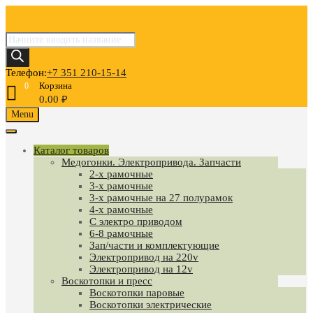
Поиск
товаров
Телефон:
+7 351 210-15-14
Корзина
0
0.00
₽
Skip
Menu
to
content
Каталог товаров
Медогонки. Электропривода. Запчасти
2-х рамочные
3-х рамочные
3-х рамочные на 27 полурамок
4-х рамочные
С электро приводом
6-8 рамочные
Зап/части и комплектующие
Электропривод на 220v
Электропривод на 12v
Воскотопки и пресс
Воскотопки паровые
Воскотопки электрические