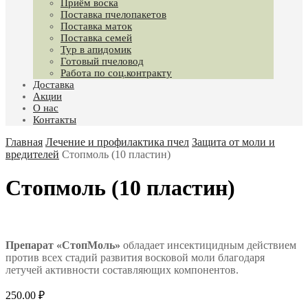
Приём воска
Поставка пчелопакетов
Поставка маток
Поставка семей
Тур в апидомик
Готовый пчеловод
Работа по соц.контракту
Доставка
Акции
О нас
Контакты
Главная
Лечение и профилактика пчел
Защита от моли и
вредителей
Стопмоль (10 пластин)
Стопмоль (10 пластин)
Препарат «СтопМоль»
обладает инсектицидным действием
против всех стадий развития восковой моли благодаря
летучей активности составляющих компонентов.
250.00
₽