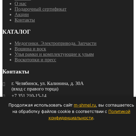
О нас
Подарочный сертификат
Акции
Контакты
КАТАЛОГ
Медогонки. Электропривода. Запчасти
Вощина и воск
Улья рамки и комплектующие к ульям
Воскотопки и пресс
Контакты
г. Челябинск, ул. Калинина, д. 30А
(вход с правого торца)
+7 351 210-15-14
ПН-ПТ 8:00 — 17:00
Продолжая использовать сайт
m-shmel.ru
, вы соглашаетесь
ural-vega@yandex.ru
на обработку файлов cookie в соответствии с
Политикой
ПН-ПТ: 9:00 до 17:00
конфиденциальности
.
Copyright ©
2026
Мохнатый Шмель.
Политика
конфиденциальности