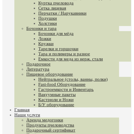
Куртка пчеловода
Сетка лицевая
Перчатки / Нарукавники
Подушки
Холстики
Бочонки и тара
Бочонки для мёда
Ложки
Кружки
Тарелки и горшочки
Тара и полимеры и разное
Емкости для меда из нерж. стали
Подарочное
Литература
Пищевое оборудование
Нейтральное (столы, ванны, полки)
Fast-food Оборудование
Гастроемкости и Инвентарь
Вакуумные пакеты
Кастрюли и Ножи
Б/У оборудование
Главная
Наши услуги
Аренда медогонки
Продукты пчеловодства
Подарочный сертификат