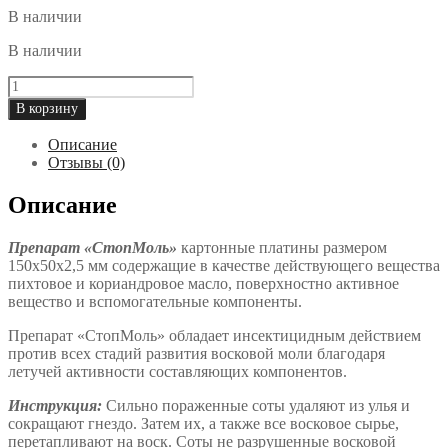
В наличии
В наличии
Количество
товара
В корзину
Стопмоль
(10
Описание
пластин)
Отзывы (0)
Описание
Препарат «СтопМоль»
картонные платины размером
150х50х2,5 мм содержащие в качестве действующего вещества
пихтовое и кориандровое масло, поверхностно активное
вещество и вспомогательные компоненты.
Препарат «СтопМоль» обладает инсектицидным действием
против всех стадий развития восковой моли благодаря
летучей активности составляющих компонентов.
Инструкция:
Сильно пораженные соты удаляют из улья и
сокращают гнездо. Затем их, а также все восковое сырье,
перетапливают на воск. Соты не разрушенные восковой