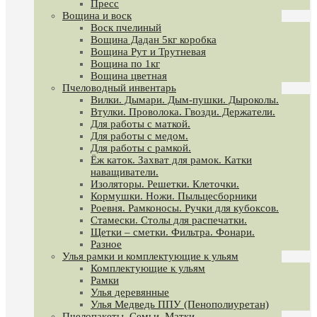
Пресс
Вощина и воск
Воск пчелиный
Вощина Дадан 5кг коробка
Вощина Рут и Трутневая
Вощина по 1кг
Вощина цветная
Пчеловодный инвентарь
Вилки. Дымари. Дым-пушки. Дыроколы.
Втулки. Проволока. Гвозди. Держатели.
Для работы с маткой.
Для работы с медом.
Для работы с рамкой.
Ёж каток. Захват для рамок. Катки
наващиватели.
Изоляторы. Решетки. Клеточки.
Кормушки. Ножи. Пыльцесборники
Роевня. Рамконосы. Ручки для кубоксов.
Стамески. Столы для распечатки.
Щетки – сметки. Фильтра. Фонари.
Разное
Улья рамки и комплектующие к ульям
Комплектующие к ульям
Рамки
Улья деревянные
Улья Медведь ППУ (Пенополиуретан)
Пчелопакеты. Семьи. Матки.